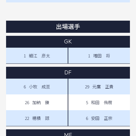
出場選手
GK
1
細江 彦太
1
増田 将
DF
6
小牧 成亘
29
元廣 正貴
26
加納 錬
5
和田 侑樹
22
穂積 諒
6
安田 正宗
MF