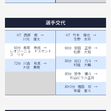
選手交代
HT
西原 樹
→
HT
竹本 陽也
→
川元 雄太
生野 友将
60分
長尾 泰成
→
66分
安田 正宗
→
レオジーニョ ドスサント
松原 大知
ス リマ
80分
谷口 力斗
→
72分
川森 有真
→
村越 大輔
大垣 勇樹
80分
宮寺 優斗
→
杉山ビラル正将
80+3分
増田 将
→
有留 奎斗