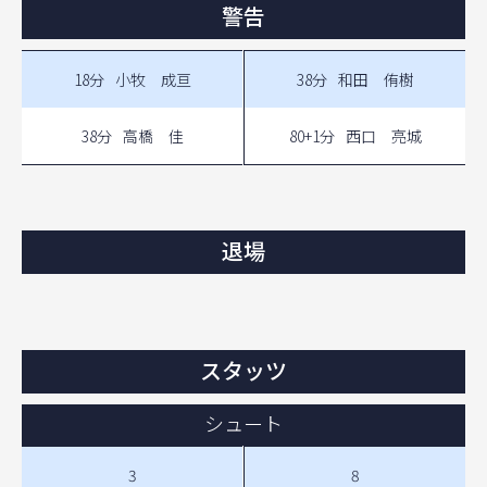
警告
18分
小牧 成亘
38分
和田 侑樹
38分
高橋 佳
80+1分
西口 亮城
退場
スタッツ
シュート
3
8