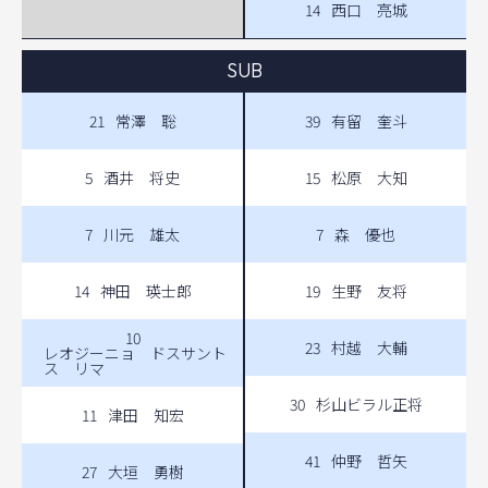
14
西口 亮城
SUB
21
常澤 聡
39
有留 奎斗
5
酒井 将史
15
松原 大知
7
川元 雄太
7
森 優也
14
神田 瑛士郎
19
生野 友将
10
23
村越 大輔
レオジーニョ ドスサント
ス リマ
30
杉山ビラル正将
11
津田 知宏
41
仲野 哲矢
27
大垣 勇樹