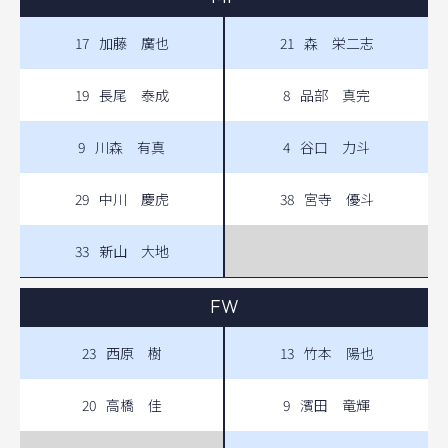
17
加藤 廣也
21
森 栄二志
19
長尾 泰成
8
品部 真完
9
川森 有真
4
谷口 力斗
29
中川 慶虎
38
宮寺 優斗
33
新山 大地
FW
23
西原 樹
13
竹本 陽也
20
高橋 佳
9
濱田 竜輝