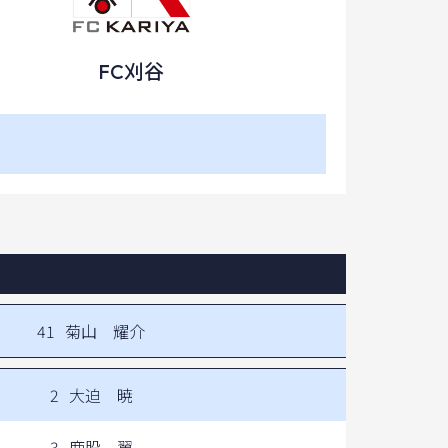
FC刈谷
41
菊山 耀介
2
大迫 暁
3
鹿股 翼