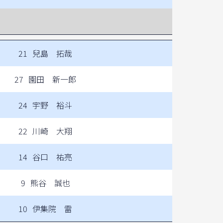
21
兒島 拓哉
27
園田 新一郎
24
宇野 裕斗
22
川崎 大翔
14
谷口 祐亮
9
熊谷 誠也
10
伊集院 雷