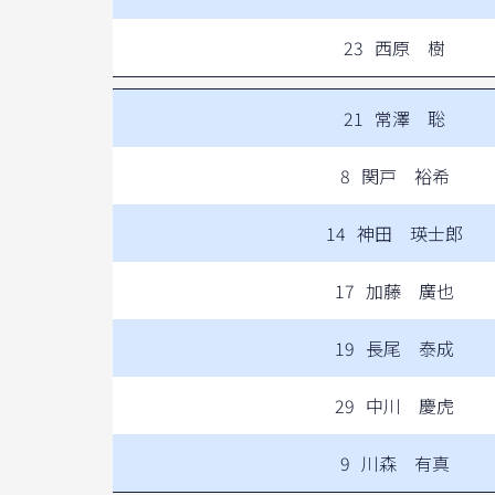
23
西原 樹
21
常澤 聡
8
関戸 裕希
14
神田 瑛士郎
17
加藤 廣也
19
長尾 泰成
29
中川 慶虎
9
川森 有真