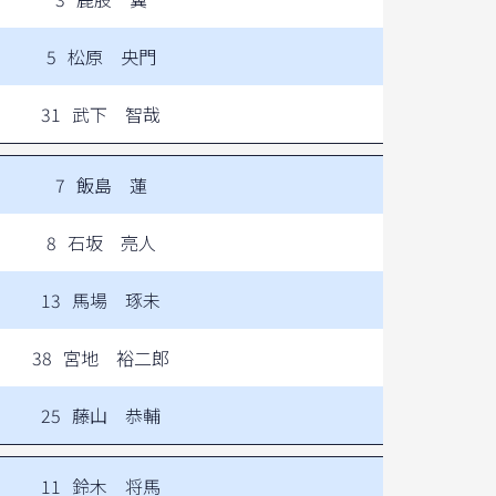
5
松原 央門
31
武下 智哉
7
飯島 蓮
8
石坂 亮人
13
馬場 琢未
38
宮地 裕二郎
25
藤山 恭輔
11
鈴木 将馬