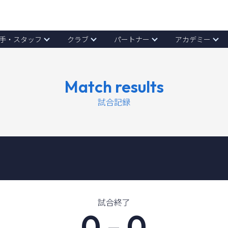
手・スタッフ
クラブ
パートナー
アカデミー
Match results
試合記録
試合終了
0
-
0