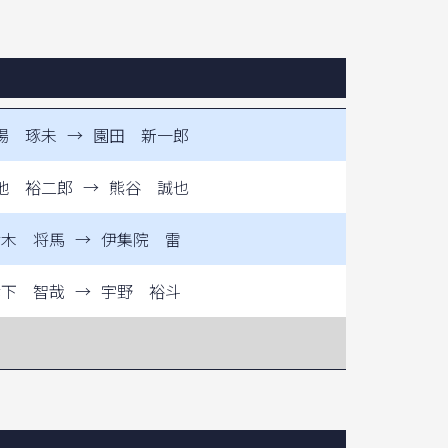
場 琢未
→
園田 新一郎
地 裕二郎
→
熊谷 誠也
鈴木 将馬
→
伊集院 雷
武下 智哉
→
宇野 裕斗