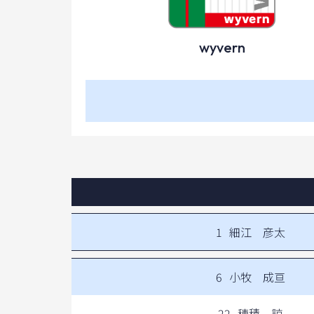
wyvern
1
細江 彦太
6
小牧 成亘
22
穂積 諒