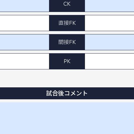
CK
直接FK
間接FK
PK
試合後コメント