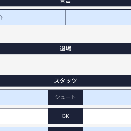
警告
介
退場
スタッツ
シュート
GK