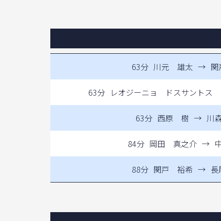
63分
川元 雄太
→
関
63分
レオジーニョ ドスサントス 
63分
西原 樹
→
川
84分
岡田 真之介
→
88分
関戸 裕希
→
長