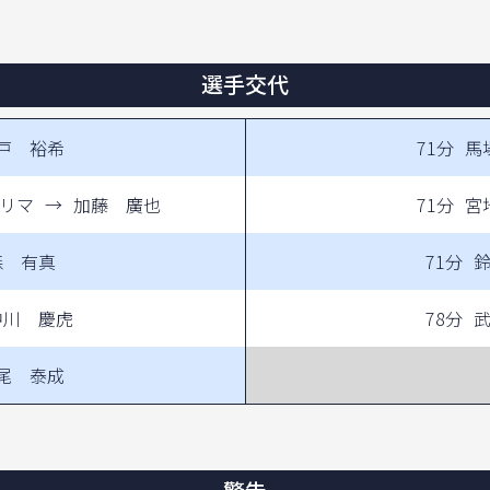
選手交代
戸 裕希
71分
馬
リマ
→
加藤 廣也
71分
宮
森 有真
71分
中川 慶虎
78分
尾 泰成