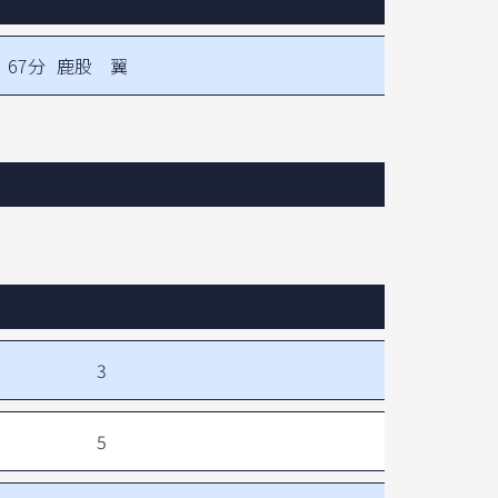
67分
鹿股 翼
3
5