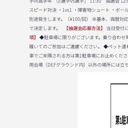
手vs高学年 ③選手vs選手］ 11:30 抽選会 12:00
スピード対決 ・1vs1 ・障害物シュート ・
別途発生します。（¥100/回） ※基本、両替
で決定します。
【抽選会応募方法】
当日受付に
項】
◆駐車場に限りがございます。乗り合わせ等
履いてのご参加はご遠慮ください。 ◆ペット
車でご来陽される方は第1駐車場にお止めくださ
用会場（DEFグラウンド内）以外の場所には立