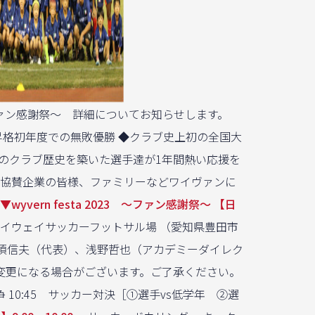
3 〜ファン感謝祭〜 詳細についてお知らせします。
昇格初年度での無敗優勝 ◆クラブ史上初の全国大
んのクラブ歴史を築いた選手達が1年間熱い応援を
、協賛企業の皆様、ファミリーなどワイヴァンに
▼wyvern festa 2023 〜ファン感謝祭〜
【日
ハイウェイサッカーフットサル場 （愛知県豊田市
 那須信夫（代表）、浅野哲也（アカデミーダイレク
変更になる場合がございます。ご了承ください。
借り人競争 10:45 サッカー対決［①選手vs低学年 ②選