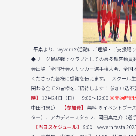
平素より、wyvernの活動にご理解・ご支援賜りま
◆リーグ最終戦でクラブとしての最多観客動員数の
会出場［全国社会人サッカー選手権大会、全国地
くださった皆様に感謝を伝えます。 スクール
関わる全ての皆様をご招待します！ 参加申込
時】
12月24日（日） 9:00〜12:00
※開始時間
中田町泉1）
【参加費】
無料 ※イベントブース
ター）、アカデミースタッフ、岡田真之介（選
【当日スケジュール】
9:00 wyvern fes