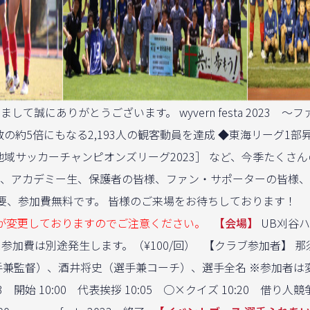
して誠にありがとうございます。 wyvern festa 202
約5倍にもなる2,193人の観客動員を達成 ◆東海リーグ1部
域サッカーチャンピオンズリーグ2023］ など、今季たくさ
生、アカデミー生、保護者の皆様、ファン・サポーターの皆様
不要、参加費無料です。 皆様のご来場をお待ちしております！
が変更しておりますのでご注意ください。
【会場】
UB刈谷
参加費は別途発生します。（¥100/回） 【クラブ参加者】
手兼監督）、酒井将史（選手兼コーチ）、選手全名 ※参加者は
ta 2023 開始 10:00 代表挨拶 10:05 ○×クイズ 10:20 