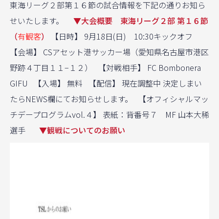
東海リーグ２部第１６節の試合情報を下記の通りお知ら
せいたします。
▼大会概要 東海リーグ２部 第１６節
（
有観客
）
【日時】 9月18日(日) 10:30キックオフ
【会場】 CSアセット港サッカー場（愛知県名古屋市港区
野跡４丁目１１−１２） 【対戦相手】 FC Bombonera
GIFU 【入場】 無料 【配信】 現在調整中 決定しまい
たらNEWS欄にてお知らせします。 【オフィシャルマッ
チデープログラムvol.４】 表紙：背番号７ MF 山本大稀
選手
▼観戦についてのお願い