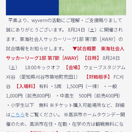
平素より、wyvernの活動にご理解・ご支援賜りまして
誠にありがとうございます。 8月24日（土）に開催され
ます、東海社会人サッカーリーグ1部 第7節［AWAY］の
試合情報をお知らせします。
▼試合概要 東海社会人
サッカーリーグ1部 第7節［AWAY］
【日時】
8月24日
（土） 18:00キックオフ
【会場】
ウェーブスタジアム
刈谷 （愛知県刈谷市築地町荒田1）
【対戦相手】
FC刈
谷
【入場料】
有料 ・S席 1,500円（一律） ・一般
1,000円（前売800円） ・中高生 500円（前売400円）
・小学生以下 無料 ※チケット購入可能場所など、詳細
は
こちら
をご覧ください。 ※高浜市ホームタウンデー開
催のため、高浜市在住・在勤・在学の方は観戦無料にな