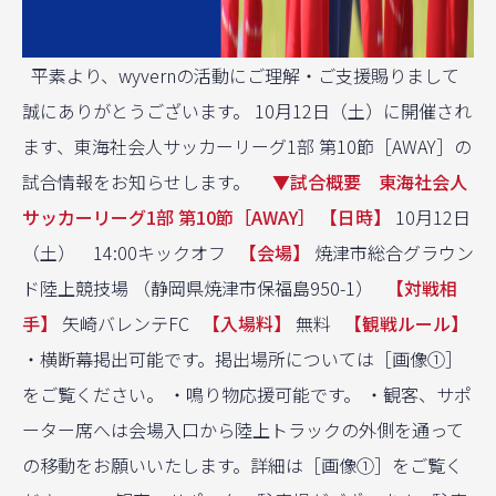
平素より、wyvernの活動にご理解・ご支援賜りまして
誠にありがとうございます。 10月12日（土）に開催され
ます、東海社会人サッカーリーグ1部 第10節［AWAY］の
試合情報をお知らせします。
▼試合概要 東海社会人
サッカーリーグ1部 第10節［AWAY］
【日時】
10月12日
（土） 14:00キックオフ
【会場】
焼津市総合グラウン
ド陸上競技場 （静岡県焼津市保福島950-1）
【対戦相
手】
矢崎バレンテFC
【入場料】
無料
【観戦ルール】
・横断幕掲出可能です。掲出場所については［画像①］
をご覧ください。 ・鳴り物応援可能です。 ・観客、サポ
ーター席へは会場入口から陸上トラックの外側を通って
の移動をお願いいたします。詳細は［画像①］をご覧く