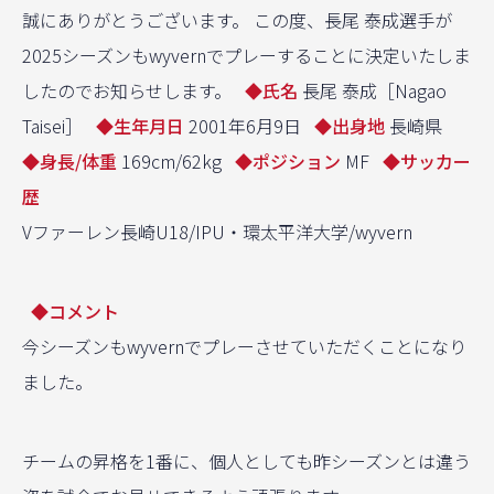
誠にありがとうございます。 この度、長尾 泰成選手が
2025シーズンもwyvernでプレーすることに決定いたしま
したのでお知らせします。
◆氏名
長尾 泰成［Nagao
Taisei］
◆生年月日
2001年6月9日
◆出身地
長崎県
◆身長/体重
169cm/62kg
◆ポジション
MF
◆サッカー
歴
V
ファーレン長崎
U18/IPU
・環太平洋大学
/wyvern
◆コメント
今シーズンもwyvernでプレーさせていただくことになり
ました。
チームの昇格を1番に、個人としても昨シーズンとは違う