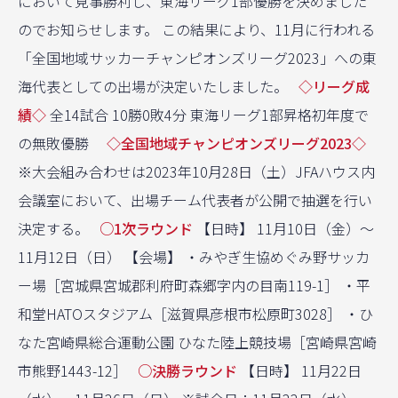
において見事勝利し、東海リーグ1部優勝を決めました
のでお知らせします。 この結果により、11月に行われる
「全国地域サッカーチャンピオンズリーグ2023」への東
海代表としての出場が決定いたしました。
◇リーグ成
績◇
全14試合 10勝0敗4分 東海リーグ1部昇格初年度で
の無敗優勝
◇全国地域チャンピオンズリーグ2023◇
※大会組み合わせは2023年10月28日（土）JFAハウス内
会議室において、出場チーム代表者が公開で抽選を行い
決定する。
○1次ラウンド
【日時】 11月10日（金）〜
11月12日（日） 【会場】 ・みやぎ生協めぐみ野サッカ
ー場［宮城県宮城郡利府町森郷字内の目南119-1］ ・平
和堂HATOスタジアム［滋賀県彦根市松原町3028］ ・ひ
なた宮崎県総合運動公園 ひなた陸上競技場［宮崎県宮崎
市熊野1443-12］
○決勝ラウンド
【日時】 11月22日