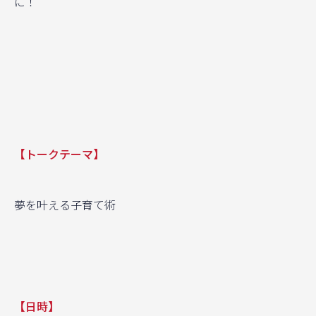
に！
【トークテーマ】
夢を叶える子育て術
【日時】