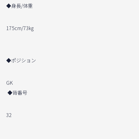
◆身長/体重
175cm/73㎏
◆ポジション
GK
◆背番号
32